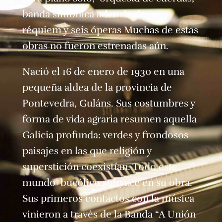
banda sinfónica además de un
réquiem y seis óperas Muchas de estas
obras no fueron estrenadas aún.
Nació el 16 de enero de 1930 en una
pequeña aldea de la provincia de
Pontevedra, Guláns. Sus costumbres y
forma de vida agraria resumen aquella
Galicia profunda: verdes y frondosos
paisajes en las que religión y
superstición coexistían. Todo este
mundo bucólico subyace en su obra.
Sus primeros contactos con la música
vinieron a través de la Banda “A Unión